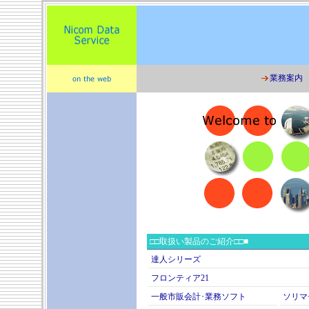
業務案内
□□取扱い製品のご紹介□□■
達人シリーズ
フロンティア21
一般市販会計･業務ソフト
ソリマ